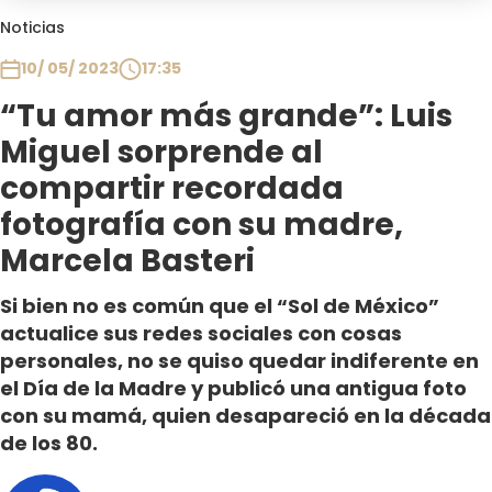
Club De La Comedia
Noticias
Contigo en Directo
10/ 05/ 2023
17:35
Plan Perfecto
“Tu amor más grande”: Luis
El Tiempo
Miguel sorprende al
Sabingo
Todos Los Programas
compartir recordada
fotografía con su madre,
Marcela Basteri
Si bien no es común que el “Sol de México”
actualice sus redes sociales con cosas
personales, no se quiso quedar indiferente en
el Día de la Madre y publicó una antigua foto
con su mamá, quien desapareció en la década
de los 80.