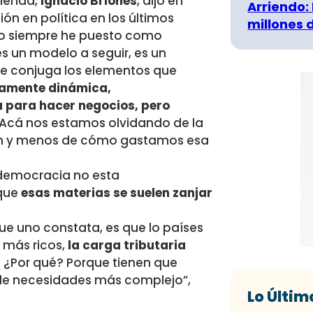
cienda,
Ignacio Briones
, dijo en
Arriendo:
ón en política en los últimos
millones 
o siempre he puesto como
es un modelo a seguir, es un
ue conjuga los elementos que
amente dinámica,
 para hacer negocios, pero
Acá nos estamos olvidando de la
ón y menos de cómo gastamos esa
aldemocracia no esta
que
esas materias se suelen zanjar
 que uno constata, es que lo países
 más ricos,
la carga tributaria
.
¿Por qué? Porque tienen que
s de necesidades más complejo”,
Lo Últim