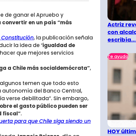
e de ganar el Apruebo y
a convertir en un país “más
Actriz rev
con alcal
u Constitución
, la publicación señala
escribía...
ducir la idea de
‘igualdad de
a hacer que mejores servicios
Te ayuda
aga a Chile más socialdemócrata”
,
 “algunos temen que todo esto
La autonomía del Banco Central,
a verse debilitada”. Sin embargo,
bre el gasto público pueden ser
 fiscal”
.
puerta para que Chile siga siendo un
HOY últim