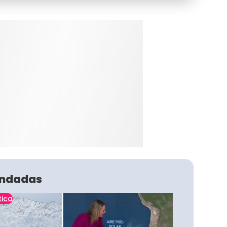
ndadas
tica