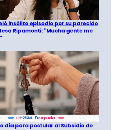
eló insólito episodio por su parecido
desa Ripamonti: "Mucha gente me
"
o día para postular al Subsidio de