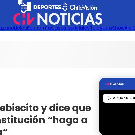
azanoticias
Economía
Casos policiales
Te ayuda
Show
Aler
ebiscito y dice que
stitución “haga a
a”