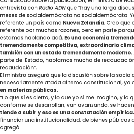
Consultado sobre la publicación, el ministro de Ha
entrevista con
Radio ADN
que “hay una larga discusi
meses de socialdemócrata no socialdemócrata. Y
referente un país como
Nueva Zelandia
. Creo que 
referente por muchas razones, pero en parte porq
estamos hablando acá.
Es una economía tremend
tremendamente competitiva, extraordinario clima
también con un estado tremendamente moderno.
parte del Estado, hablamos mucho de recaudaci
recaudación”.
El ministro aseguró que la discusión sobre la soci
necesariamente atada al tema constitucional, ya 
en materias públicas.
“Lo que sí es cierto, y lo que yo sí me imagino, y lo
conforme se desarrollan, van avanzando, se hacen
tiende a subir y eso es una constatación empírica
financiar una institucionalidad, de bienes púbica
agregó.