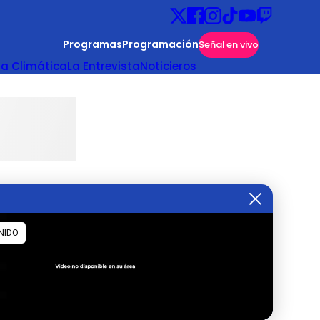
Programas
Programación
Señal en vivo
ta Climática
La Entrevista
Noticieros