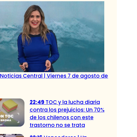
Noticias Central | Viernes 7 de agosto de
22:49
TOC y la lucha diaria
contra los prejuicios: Un 70%
de los chilenos con este
trastorno no se trata