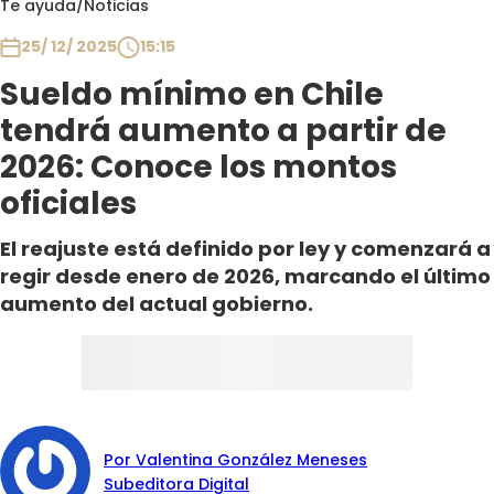
Te ayuda
/
Noticias
Club De La Comedia
Contigo en Directo
25/ 12/ 2025
15:15
Plan Perfecto
Sueldo mínimo en Chile
El Tiempo
tendrá aumento a partir de
Sabingo
2026: Conoce los montos
Todos Los Programas
oficiales
El reajuste está definido por ley y comenzará a
regir desde enero de 2026, marcando el último
aumento del actual gobierno.
Por Valentina González Meneses
Subeditora Digital