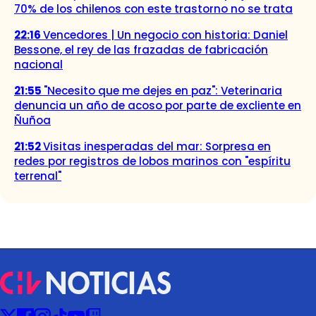
70% de los chilenos con este trastorno no se trata
22:16
Vencedores | Un negocio con historia: Daniel
Bessone, el rey de las frazadas de fabricación
nacional
21:55
"Necesito que me dejes en paz": Veterinaria
denuncia un año de acoso por parte de excliente en
Ñuñoa
21:52
Visitas inesperadas del mar: Sorpresa en
redes por registros de lobos marinos con "espíritu
terrenal"