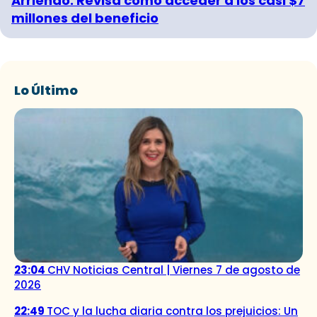
Arriendo: Revisa cómo acceder a los casi $7
millones del beneficio
Lo Último
23:04
CHV Noticias Central | Viernes 7 de agosto de
2026
22:49
TOC y la lucha diaria contra los prejuicios: Un