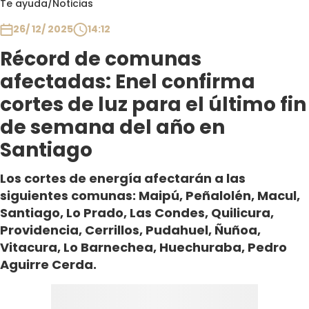
Te ayuda
/
Noticias
Club De La Comedia
Contigo en Directo
26/ 12/ 2025
14:12
Plan Perfecto
Récord de comunas
El Tiempo
afectadas: Enel confirma
Sabingo
cortes de luz para el último fin
Todos Los Programas
de semana del año en
Santiago
Los cortes de energía afectarán a las
siguientes comunas: Maipú, Peñalolén, Macul,
Santiago, Lo Prado, Las Condes, Quilicura,
Providencia, Cerrillos, Pudahuel, Ñuñoa,
Vitacura, Lo Barnechea, Huechuraba, Pedro
Aguirre Cerda.