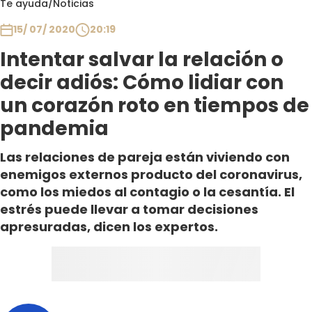
Te ayuda
/
Noticias
Club De La Comedia
Contigo en Directo
15/ 07/ 2020
20:19
Plan Perfecto
Intentar salvar la relación o
El Tiempo
decir adiós: Cómo lidiar con
Sabingo
un corazón roto en tiempos de
Todos Los Programas
pandemia
Las relaciones de pareja están viviendo con
enemigos externos producto del coronavirus,
como los miedos al contagio o la cesantía. El
estrés puede llevar a tomar decisiones
apresuradas, dicen los expertos.