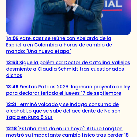
14:05
Pdte. Kast se reúne con Abelardo de la
Espriella en Colombia a horas de cambio de
mando: "Una nueva etapa"
13:53
Sigue la polémica: Doctor de Catalina Vallejos
desmiente a Claudia Schmidt tras cuestionados
dichos
13:45
Fiestas Patrias 2026: Ingresan proyecto de ley
para declarar feriado el jueves 17 de septiembre
12:21
Terminó volcado y se indaga consumo de
alcohol: Lo que se sabe del accidente de Nelson
Tapia en Ruta 5 Sur
12:18
"Estaba metido en un hoyo": Arturo Longton
mostró su impactante cambio físico tras perder 18