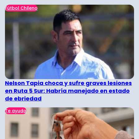
Fútbol Chileno
Nelson Tapia choca y sufre graves lesiones
en Ruta 5 Sur: Habría manejado en estado
de ebriedad
Te ayuda