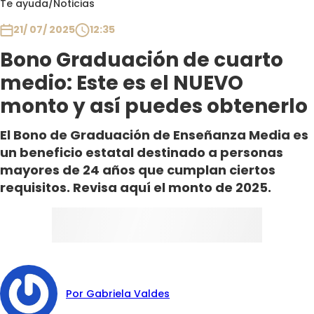
Te ayuda
/
Noticias
Club De La Comedia
Contigo en Directo
21/ 07/ 2025
12:35
Plan Perfecto
Bono Graduación de cuarto
El Tiempo
medio: Este es el NUEVO
Sabingo
monto y así puedes obtenerlo
Todos Los Programas
El Bono de Graduación de Enseñanza Media es
un beneficio estatal destinado a personas
mayores de 24 años que cumplan ciertos
requisitos. Revisa aquí el monto de 2025.
Por Gabriela Valdes