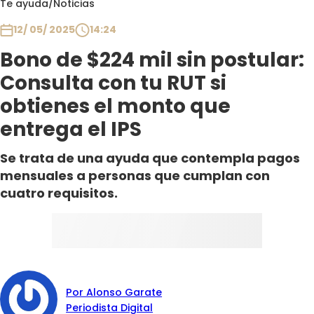
Te ayuda
/
Noticias
Club De La Comedia
Contigo en Directo
12/ 05/ 2025
14:24
Plan Perfecto
Bono de $224 mil sin postular:
El Tiempo
Consulta con tu RUT si
Sabingo
obtienes el monto que
Todos Los Programas
entrega el IPS
Se trata de una ayuda que contempla pagos
mensuales a personas que cumplan con
cuatro requisitos.
Por Alonso Garate
Periodista Digital