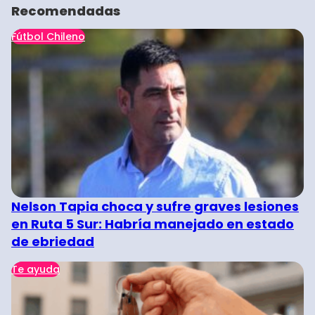
Recomendadas
Fútbol Chileno
Nelson Tapia choca y sufre graves lesiones
en Ruta 5 Sur: Habría manejado en estado
de ebriedad
Te ayuda