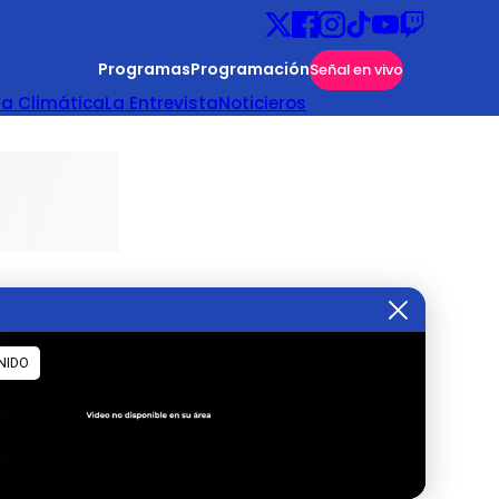
Programas
Programación
Señal en vivo
ta Climática
La Entrevista
Noticieros