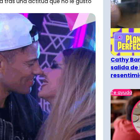
 tras una actitud que no le gustó
Cathy Bar
salida de 
resentimi
Te ayuda