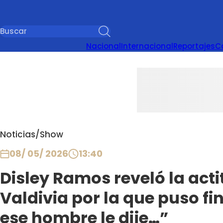
Nacional
Internacional
Reportajes
C
Noticias
/
Show
08/ 05/ 2026
13:40
Disley Ramos reveló la act
Valdivia por la que puso fi
ese hombre le dije…”