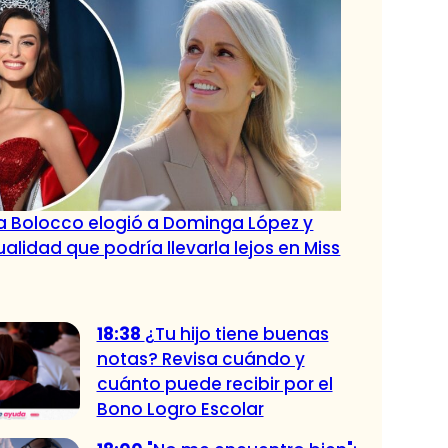
ia Bolocco elogió a Dominga López y
alidad que podría llevarla lejos en Miss
18:38
¿Tu hijo tiene buenas
notas? Revisa cuándo y
cuánto puede recibir por el
Bono Logro Escolar