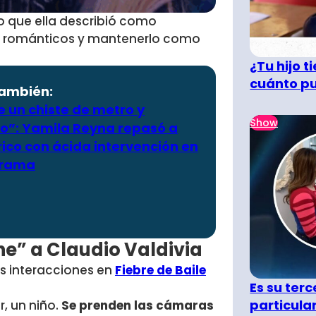
 lo que ella describió como
zos románticos y mantenerlo como
¿Tu hijo 
cuánto pu
también:
 un chiste de metro y
Show
o”: Yamila Reyna repasó a
ico con ácida intervención en
grama
ne” a Claudio Valdivia
us interacciones en
Fiebre de Baile
Es su terc
particula
, un niño.
Se prenden las cámaras