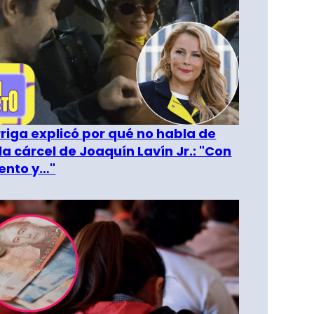
riga explicó por qué no habla de
la cárcel de Joaquín Lavín Jr.: "Con
ento y…"