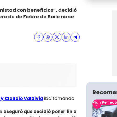
mistad con beneficios”, decidió
ro de de Fiebre de Baile no se
Recome
y Claudio Valdivia
iba tomando
Plan Perfect
e
aseguró que decidió poner fin a