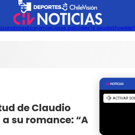
azanoticias
Economía
Casos policiales
Te ayuda
Show
Aler
itud de Claudio
n a su romance: “A