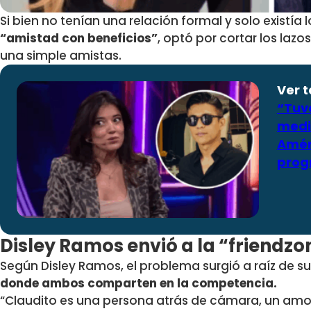
Si bien no tenían una relación formal y solo existía
“amistad con beneficios”
, optó por cortar los la
una simple amistas.
Ver 
“Tuve
medi
Amér
pro
Disley Ramos envió a la “friendzo
Según Disley Ramos, el problema surgió a raíz de s
donde ambos comparten en la competencia.
“Claudito es una persona atrás de cámara, un amor