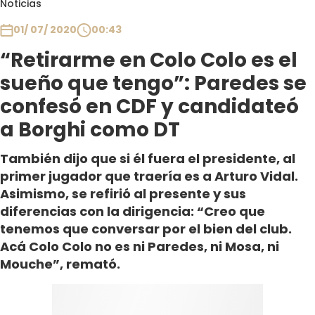
Noticias
Club De La Comedia
Contigo en Directo
01/ 07/ 2020
00:43
Plan Perfecto
“Retirarme en Colo Colo es el
El Tiempo
sueño que tengo”: Paredes se
Sabingo
confesó en CDF y candidateó
Todos Los Programas
a Borghi como DT
También dijo que si él fuera el presidente, al
primer jugador que traería es a Arturo Vidal.
Asimismo, se refirió al presente y sus
diferencias con la dirigencia: “Creo que
tenemos que conversar por el bien del club.
Acá Colo Colo no es ni Paredes, ni Mosa, ni
Mouche”, remató.