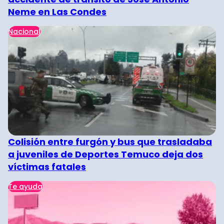
Neme en Las Condes
Nacional
Colisión entre furgón y bus que trasladaba
a juveniles de Deportes Temuco deja dos
víctimas fatales
Te ayuda