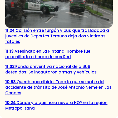
11:24
Colisión entre furgón y bus que trasladaba a
juveniles de Deportes Temuco deja dos víctimas
fatales
11:13
Asesinato en La Pintana: Hombre fue
acuchillado a bordo de bus Red
11:02
Ronda preventiva nacional deja 656
detenidos: Se incautaron armas y vehículos
10:53
Quedó apercibido: Todo lo que se sabe del
accidente de tránsito de José Antonio Neme en Las
Condes
10:24
Dónde y a qué hora nevará HOY en la región
Metropolitana