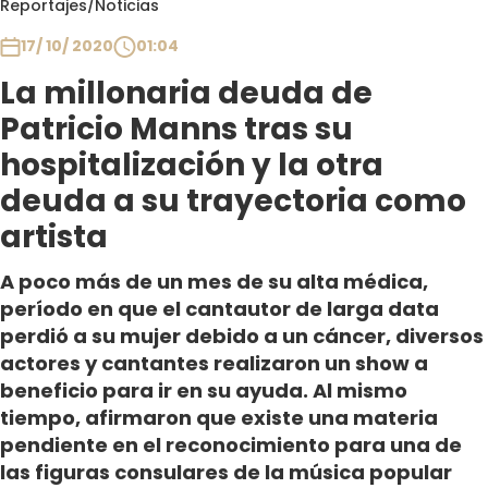
Reportajes
/
Noticias
Club De La Comedia
Contigo en Directo
17/ 10/ 2020
01:04
Plan Perfecto
La millonaria deuda de
El Tiempo
Patricio Manns tras su
Sabingo
hospitalización y la otra
Todos Los Programas
deuda a su trayectoria como
artista
A poco más de un mes de su alta médica,
período en que el cantautor de larga data
perdió a su mujer debido a un cáncer, diversos
actores y cantantes realizaron un show a
beneficio para ir en su ayuda. Al mismo
tiempo, afirmaron que existe una materia
pendiente en el reconocimiento para una de
las figuras consulares de la música popular