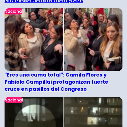
Línea 5 fueron interrumpidas
Nacional
"Eres una cuma total": Camila Flores y
Fabiola Campillai protagonizan fuerte
cruce en pasillos del Congreso
Nacional