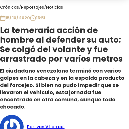
Club De La Comedia
Crónicas
/
Reportajes
/
Noticias
Contigo en Directo
15/ 10/ 2020
16:51
Plan Perfecto
La temeraria acción de
El Tiempo
hombre al defender su auto:
Sabingo
Todos Los Programas
Se colgó del volante y fue
arrastrado por varios metros
El ciudadano venezolano terminó con varios
golpes en la cabeza y en la espalda producto
del forcejeo. Si bien no pudo impedir que se
llevaron el vehículo, esta jornada fue
encontrado en otra comuna, aunque todo
chocado.
Por Ivan Villarroel