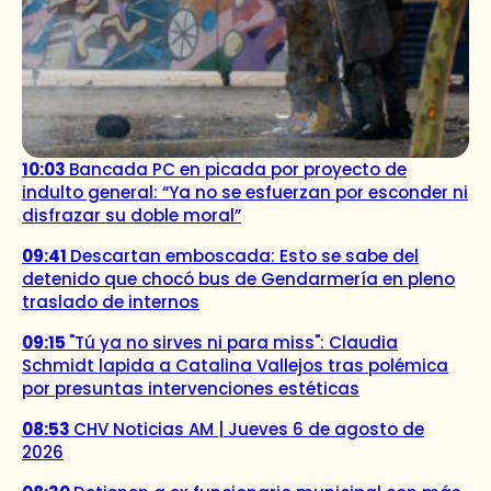
10:03
Bancada PC en picada por proyecto de
indulto general: “Ya no se esfuerzan por esconder ni
disfrazar su doble moral”
09:41
Descartan emboscada: Esto se sabe del
detenido que chocó bus de Gendarmería en pleno
traslado de internos
09:15
"Tú ya no sirves ni para miss": Claudia
Schmidt lapida a Catalina Vallejos tras polémica
por presuntas intervenciones estéticas
08:53
CHV Noticias AM | Jueves 6 de agosto de
2026