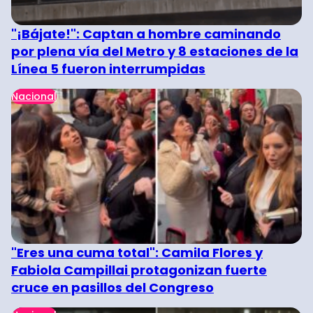
"¡Bájate!": Captan a hombre caminando
por plena vía del Metro y 8 estaciones de la
Línea 5 fueron interrumpidas
Nacional
"Eres una cuma total": Camila Flores y
Fabiola Campillai protagonizan fuerte
cruce en pasillos del Congreso