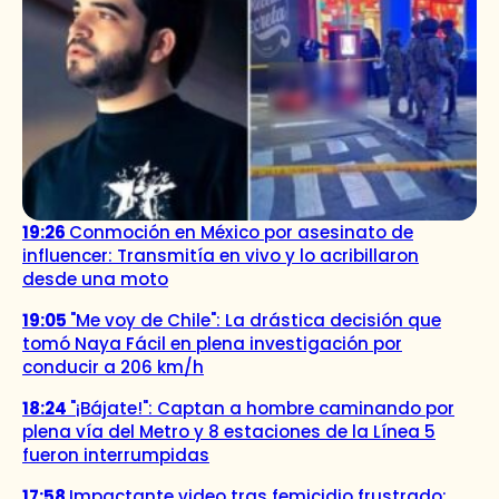
19:26
Conmoción en México por asesinato de
influencer: Transmitía en vivo y lo acribillaron
desde una moto
19:05
"Me voy de Chile": La drástica decisión que
tomó Naya Fácil en plena investigación por
conducir a 206 km/h
18:24
"¡Bájate!": Captan a hombre caminando por
plena vía del Metro y 8 estaciones de la Línea 5
fueron interrumpidas
17:58
Impactante video tras femicidio frustrado: