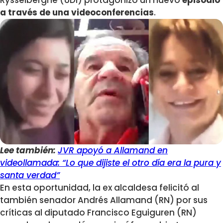
Rysselberghe (UDI) protagonizó un nuevo
episodio
a través de una videoconferencias
.
Lee también:
JVR apoyó a Allamand en
videollamada: “Lo que dijiste el otro día era la pura y
santa verdad”
En esta oportunidad, la ex alcaldesa felicitó al
también senador Andrés Allamand (RN) por sus
críticas al diputado Francisco Eguiguren (RN)