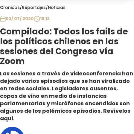
Club De La Comedia
Crónicas
/
Reportajes
/
Noticias
Contigo en Directo
03/ 07/ 2020
18:12
Plan Perfecto
Compilado: Todos los fails de
El Tiempo
los políticos chilenos en las
Sabingo
Todos Los Programas
sesiones del Congreso vía
Zoom
Las sesiones a través de videoconferencia han
dejado varios episodios que se han viralizado
en redes sociales. Legisladores ausentes,
copas de vino en medio de instancias
parlamentarias y micrófonos encendidos son
algunos de los polémicos episodios. Revívelos
aquí.