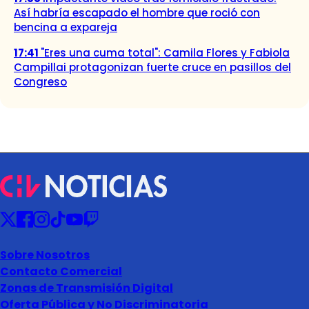
Así habría escapado el hombre que roció con
bencina a expareja
17:41
"Eres una cuma total": Camila Flores y Fabiola
Campillai protagonizan fuerte cruce en pasillos del
Congreso
Sobre Nosotros
Contacto Comercial
Zonas de Transmisión Digital
Oferta Pública y No Discriminatoria