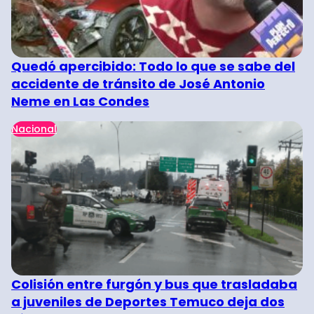
Quedó apercibido: Todo lo que se sabe del
accidente de tránsito de José Antonio
Neme en Las Condes
Nacional
Colisión entre furgón y bus que trasladaba
a juveniles de Deportes Temuco deja dos