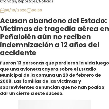
Crónicas
/
Reportajes
/
Noticias
Club De La Comedia
Contigo en Directo
08/ 10/ 2020
00:50
Plan Perfecto
Acusan abandono del Estado:
El Tiempo
Víctimas de tragedia aérea en
Sabingo
Peñalolén aún no reciben
Todos Los Programas
indemnización a 12 años del
accidente
Fueron 13 personas que perdieron la vida luego
que una avioneta cayera sobre el Estadio
Municipal de la comuna un 29 de febrero de
2008. Las familias de las víctimas y
sobrevivientes denuncian que no han podido
dar un cierre a este suceso.