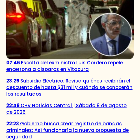
07:46
Escolta del exministro Luis Cordero repele
encerrona a disparos en Vitacura
23:25
Subsidio Eléctrico: Revisa quiénes recibirán el
descuento de hasta $31 mil y cuándo se conocerán
los resultados
22:49
CHV Noticias Central | Sábado 8 de agosto
de 2026
22:23
Gobierno busca crear registro de bandas
criminales: Así funcionaría la nueva propuesta de
seguridad