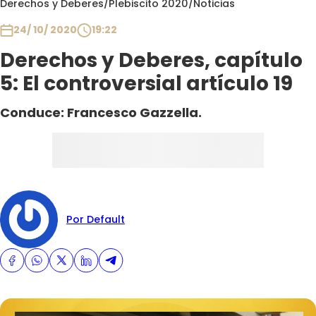
Derechos y Deberes
/
Plebiscito 2020
/
Noticias
Club De La Comedia
Contigo en Directo
24/ 10/ 2020
19:22
Plan Perfecto
Derechos y Deberes, capítulo
El Tiempo
5: El controversial artículo 19
Sabingo
Conduce: Francesco Gazzella.
Todos Los Programas
Por Default