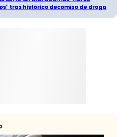
s" tras histórico decomiso de droga
o