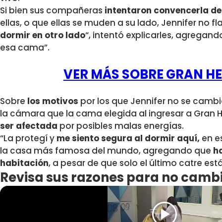
Si bien sus compañeras
intentaron convencerla d
ellas, o que ellas se muden a su lado, Jennifer no fl
dormir en otro lado
“, intentó explicarles, agregand
esa cama”.
VER MÁS SOBRE GRAN H
Sobre
los motivos
por los que Jennifer no se cambi
la cámara que la cama elegida al ingresar a Gra
ser afectada
por posibles malas energías.
“La protegí y
me siento segura al dormir aquí,
en e
la casa más famosa del mundo, agregando que
ha
habitación
, a pesar de que solo el último catre es
Revisa sus razones para no cambi