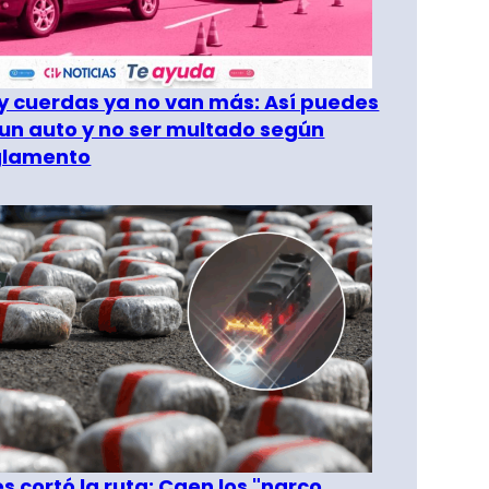
 cuerdas ya no van más: Así puedes
un auto y no ser multado según
glamento
les cortó la ruta: Caen los "narco