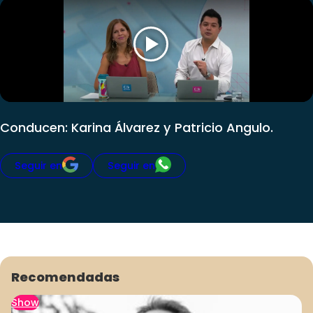
Club De La Comedia
Contigo en Directo
Plan Perfecto
El Tiempo
Sabingo
Todos Los Programas
Conducen: Karina Álvarez y Patricio Angulo.
Seguir en
Seguir en
Recomendadas
Show