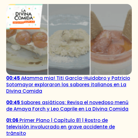
00:45
¡Mamma mia! Titi García-Huidobro y Patricio
Sotomayor exploraron los sabores italianos en La
Divina Comida
00:45
Sabores asiáticos: Revisa el novedoso menú
de Amaya Forch y Leo Caprile en La Divina Comida
01:06
Primer Plano | Capítulo 81 | Rostro de
televisión involucrado en grave accidente de
tránsito