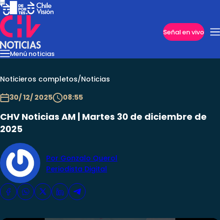
Imperdibles
Señal en vivo
Menú noticias
Internacional
Reportajes
Cazanoticias
Economía
Casos poli
Nacional
Noticieros completos
/
Noticias
30/ 12/ 2025
08:55
CHV Noticias AM | Martes 30 de diciembre de
2025
Por Gonzalo Querol
Periodista Digital
Programas