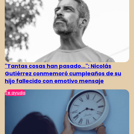
"Tantas cosas han pasado...": Nicolás
Gutiérrez conmemoró cumpleaños de su
hijo fallecido con emotivo mensaje
Te ayuda