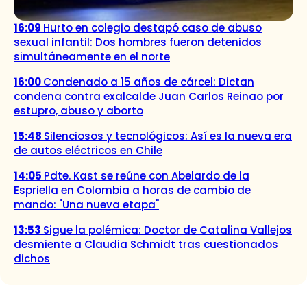
16:09
Hurto en colegio destapó caso de abuso
sexual infantil: Dos hombres fueron detenidos
simultáneamente en el norte
16:00
Condenado a 15 años de cárcel: Dictan
condena contra exalcalde Juan Carlos Reinao por
estupro, abuso y aborto
15:48
Silenciosos y tecnológicos: Así es la nueva era
de autos eléctricos en Chile
14:05
Pdte. Kast se reúne con Abelardo de la
Espriella en Colombia a horas de cambio de
mando: "Una nueva etapa"
13:53
Sigue la polémica: Doctor de Catalina Vallejos
desmiente a Claudia Schmidt tras cuestionados
dichos