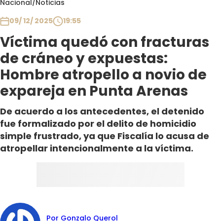
Nacional
/
Noticias
Club De La Comedia
Contigo en Directo
09/ 12/ 2025
19:55
Plan Perfecto
Víctima quedó con fracturas
El Tiempo
de cráneo y expuestas:
Sabingo
Hombre atropello a novio de
Todos Los Programas
expareja en Punta Arenas
De acuerdo a los antecedentes, el detenido
fue formalizado por el delito de homicidio
simple frustrado, ya que Fiscalía lo acusa de
atropellar intencionalmente a la víctima.
Por Gonzalo Querol