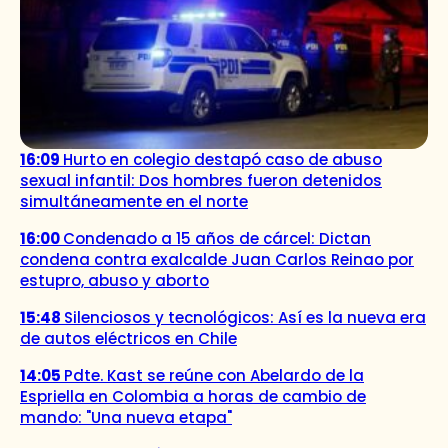
16:09
Hurto en colegio destapó caso de abuso
sexual infantil: Dos hombres fueron detenidos
simultáneamente en el norte
16:00
Condenado a 15 años de cárcel: Dictan
condena contra exalcalde Juan Carlos Reinao por
estupro, abuso y aborto
15:48
Silenciosos y tecnológicos: Así es la nueva era
de autos eléctricos en Chile
14:05
Pdte. Kast se reúne con Abelardo de la
Espriella en Colombia a horas de cambio de
mando: "Una nueva etapa"