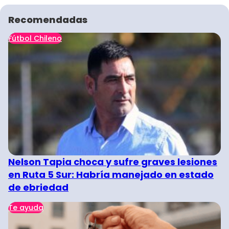
Recomendadas
Fútbol Chileno
Nelson Tapia choca y sufre graves lesiones
en Ruta 5 Sur: Habría manejado en estado
de ebriedad
Te ayuda