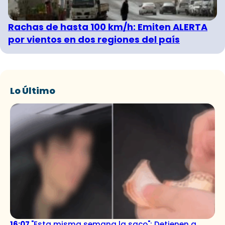
Rachas de hasta 100 km/h: Emiten ALERTA
por vientos en dos regiones del país
Lo Último
16:07
"Esta misma semana la saco": Detienen a