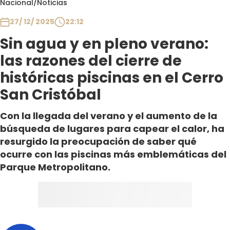
Nacional
/
Noticias
Club De La Comedia
Contigo en Directo
27/ 12/ 2025
22:12
Plan Perfecto
Sin agua y en pleno verano:
El Tiempo
las razones del cierre de
Sabingo
históricas piscinas en el Cerro
Todos Los Programas
San Cristóbal
Con la llegada del verano y el aumento de la
búsqueda de lugares para capear el calor, ha
resurgido la preocupación de saber qué
ocurre con las piscinas más emblemáticas del
Parque Metropolitano.