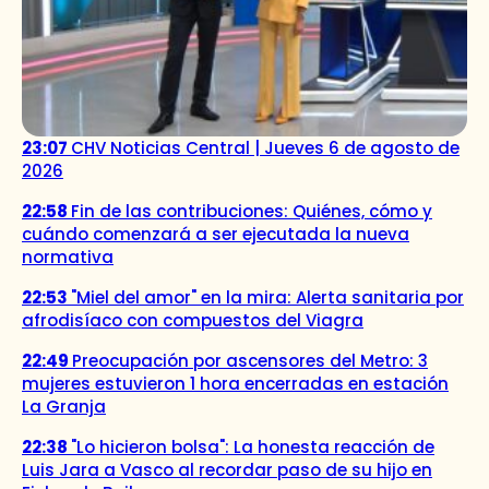
23:07
CHV Noticias Central | Jueves 6 de agosto de
2026
22:58
Fin de las contribuciones: Quiénes, cómo y
cuándo comenzará a ser ejecutada la nueva
normativa
22:53
"Miel del amor" en la mira: Alerta sanitaria por
afrodisíaco con compuestos del Viagra
22:49
Preocupación por ascensores del Metro: 3
mujeres estuvieron 1 hora encerradas en estación
La Granja
22:38
"Lo hicieron bolsa": La honesta reacción de
Luis Jara a Vasco al recordar paso de su hijo en