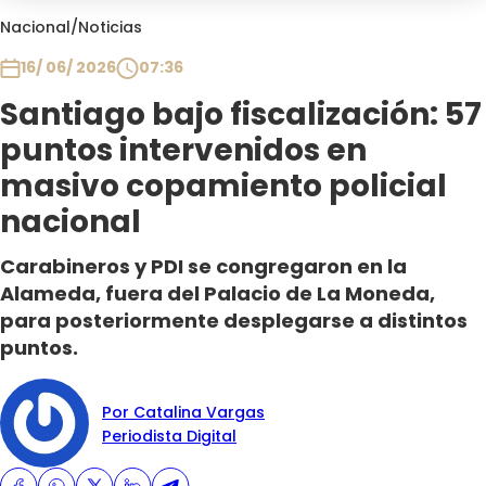
Club De La Comedia
Nacional
/
Noticias
Contigo en Directo
16/ 06/ 2026
07:36
Plan Perfecto
Santiago bajo fiscalización: 57
El Tiempo
puntos intervenidos en
Sabingo
Todos Los Programas
masivo copamiento policial
nacional
Carabineros y PDI se congregaron en la
Alameda, fuera del Palacio de La Moneda,
para posteriormente desplegarse a distintos
puntos.
Por Catalina Vargas
Periodista Digital