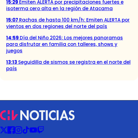
15:29
Emiten ALERTA por precipitaciones fuertes e
isoterma cero alta en la región de Atacama
15:07
Rachas de hasta 100 km/h: Emiten ALERTA por
vientos en dos regiones del norte del país
14:59
Día del Niño 2026: Los mejores panoramas
para disfrutar en familia con talleres, shows y
juegos
13:13
Seguidilla de sismos se registra en el norte del
país