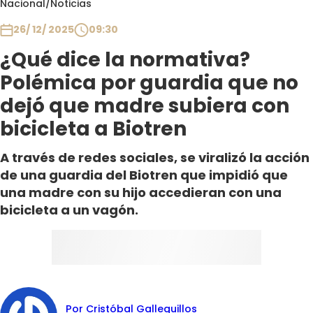
Nacional
/
Noticias
Club De La Comedia
Contigo en Directo
26/ 12/ 2025
09:30
Plan Perfecto
¿Qué dice la normativa?
El Tiempo
Polémica por guardia que no
Sabingo
dejó que madre subiera con
Todos Los Programas
bicicleta a Biotren
A través de redes sociales, se viralizó la acción
de una guardia del Biotren que impidió que
una madre con su hijo accedieran con una
bicicleta a un vagón.
Por Cristóbal Galleguillos