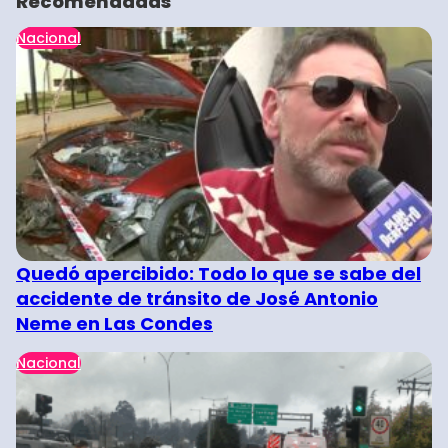
Recomendadas
Nacional
Quedó apercibido: Todo lo que se sabe del
accidente de tránsito de José Antonio
Neme en Las Condes
Nacional