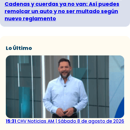
Cadenas y cuerdas ya no van: Así puedes
remolcar un auto y no ser multado según
nuevo reglamento
Lo Último
15:31
CHV Noticias AM | Sábado 8 de agosto de 2026