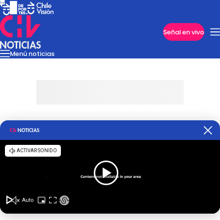
Imperdibles
Señal en vivo
Menú noticias
Internacional
Reportajes
Cazanoticias
Economía
Casos poli
Nacional
Programas