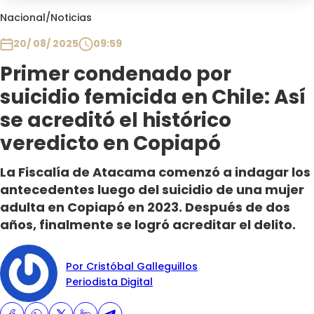
Club De La Comedia
Nacional
/
Noticias
Contigo en Directo
20/ 08/ 2025
09:59
Plan Perfecto
Primer condenado por
El Tiempo
suicidio femicida en Chile: Así
Sabingo
Todos Los Programas
se acreditó el histórico
veredicto en Copiapó
La Fiscalía de Atacama comenzó a indagar los
antecedentes luego del suicidio de una mujer
adulta en Copiapó en 2023. Después de dos
años, finalmente se logró acreditar el delito.
Por Cristóbal Galleguillos
Periodista Digital