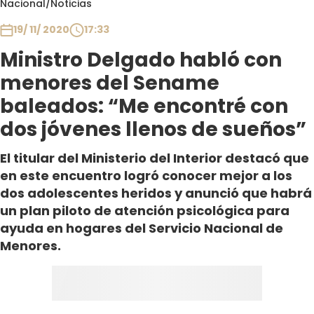
Nacional
/
Noticias
Club De La Comedia
Contigo en Directo
19/ 11/ 2020
17:33
Plan Perfecto
Ministro Delgado habló con
El Tiempo
menores del Sename
Sabingo
baleados: “Me encontré con
Todos Los Programas
dos jóvenes llenos de sueños”
El titular del Ministerio del Interior destacó que
en este encuentro logró conocer mejor a los
dos adolescentes heridos y anunció que habrá
un plan piloto de atención psicológica para
ayuda en hogares del Servicio Nacional de
Menores.