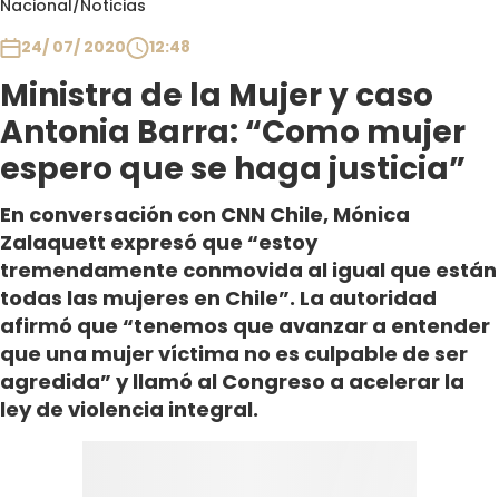
Nacional
/
Noticias
Club De La Comedia
Contigo en Directo
24/ 07/ 2020
12:48
Plan Perfecto
Ministra de la Mujer y caso
El Tiempo
Antonia Barra: “Como mujer
Sabingo
espero que se haga justicia”
Todos Los Programas
En conversación con CNN Chile, Mónica
Zalaquett expresó que “estoy
tremendamente conmovida al igual que están
todas las mujeres en Chile”. La autoridad
afirmó que “tenemos que avanzar a entender
que una mujer víctima no es culpable de ser
agredida” y llamó al Congreso a acelerar la
ley de violencia integral.