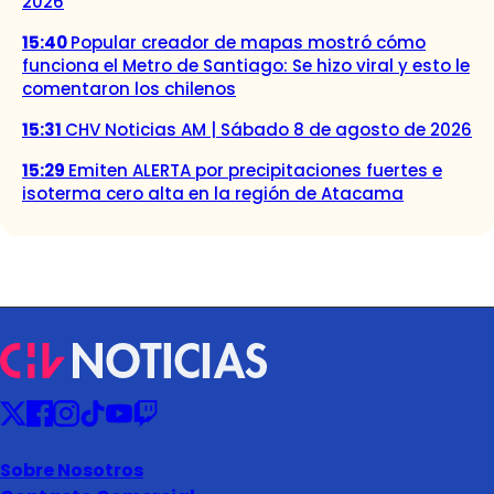
2026
15:40
Popular creador de mapas mostró cómo
funciona el Metro de Santiago: Se hizo viral y esto le
comentaron los chilenos
15:31
CHV Noticias AM | Sábado 8 de agosto de 2026
15:29
Emiten ALERTA por precipitaciones fuertes e
isoterma cero alta en la región de Atacama
Sobre Nosotros