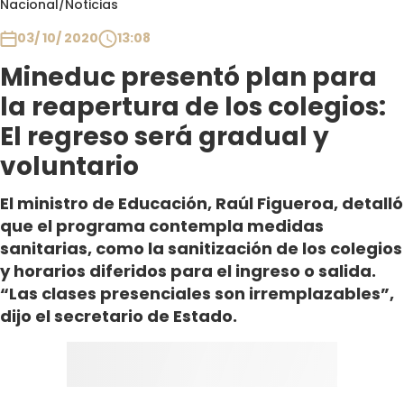
Nacional
/
Noticias
Club De La Comedia
Contigo en Directo
03/ 10/ 2020
13:08
Plan Perfecto
Mineduc presentó plan para
El Tiempo
la reapertura de los colegios:
Sabingo
El regreso será gradual y
Todos Los Programas
voluntario
El ministro de Educación, Raúl Figueroa, detalló
que el programa contempla medidas
sanitarias, como la sanitización de los colegios
y horarios diferidos para el ingreso o salida.
“Las clases presenciales son irremplazables”,
dijo el secretario de Estado.