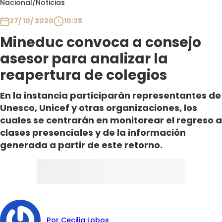
Nacional
/
Noticias
Club De La Comedia
Contigo en Directo
27/ 10/ 2020
10:28
Plan Perfecto
Mineduc convoca a consejo
El Tiempo
asesor para analizar la
Sabingo
reapertura de colegios
Todos Los Programas
En la instancia participarán representantes de
Unesco, Unicef y otras organizaciones, los
cuales se centrarán en monitorear el regreso a
clases presenciales y de la información
generada a partir de este retorno.
Por Cecilia Lobos