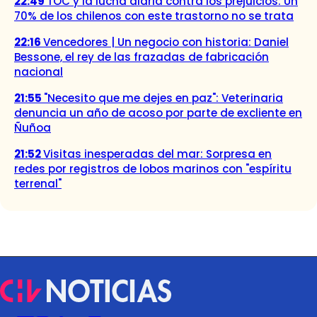
22:49
TOC y la lucha diaria contra los prejuicios: Un
70% de los chilenos con este trastorno no se trata
22:16
Vencedores | Un negocio con historia: Daniel
Bessone, el rey de las frazadas de fabricación
nacional
21:55
"Necesito que me dejes en paz": Veterinaria
denuncia un año de acoso por parte de excliente en
Ñuñoa
21:52
Visitas inesperadas del mar: Sorpresa en
redes por registros de lobos marinos con "espíritu
terrenal"