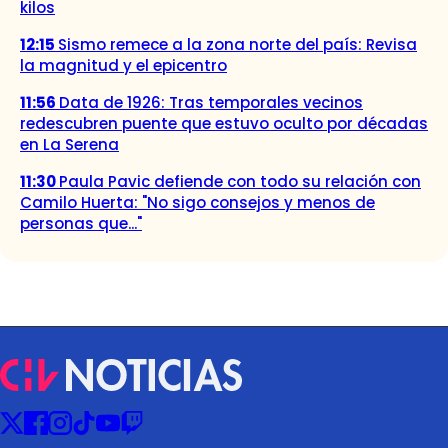
kilos
12:15
Sismo remece a la zona norte del país: Revisa
la magnitud y el epicentro
11:56
Data de 1926: Tras temporales vecinos
redescubren puente que estuvo oculto por décadas
en La Serena
11:30
Paula Pavic defiende con todo su relación con
Camilo Huerta: "No sigo consejos y menos de
personas que..."