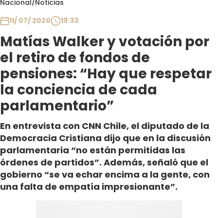
Nacional
/
Noticias
Club De La Comedia
Contigo en Directo
11/ 07/ 2020
19:33
Plan Perfecto
Matías Walker y votación por
El Tiempo
el retiro de fondos de
Sabingo
pensiones: “Hay que respetar
Todos Los Programas
la conciencia de cada
parlamentario”
En entrevista con CNN Chile, el diputado de la
Democracia Cristiana dijo que en la discusión
parlamentaria “no están permitidas las
órdenes de partidos”. Además, señaló que el
gobierno “se va echar encima a la gente, con
una falta de empatía impresionante”.