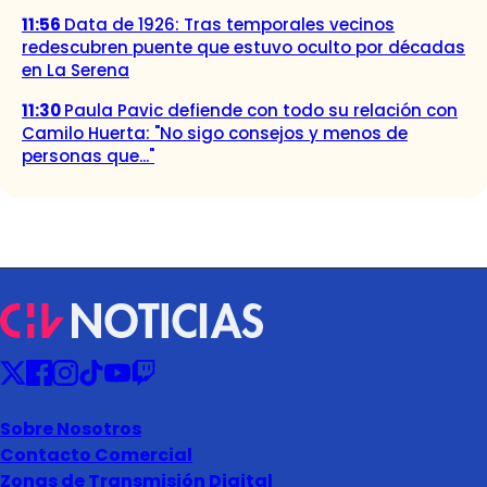
11:56
Data de 1926: Tras temporales vecinos
redescubren puente que estuvo oculto por décadas
en La Serena
11:30
Paula Pavic defiende con todo su relación con
Camilo Huerta: "No sigo consejos y menos de
personas que..."
Sobre Nosotros
Contacto Comercial
Zonas de Transmisión Digital