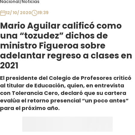
Nacional
/
Noticias
Club De La Comedia
Contigo en Directo
12/ 10/ 2020
19:39
Plan Perfecto
Mario Aguilar calificó como
El Tiempo
una “tozudez” dichos de
Sabingo
ministro Figueroa sobre
Todos Los Programas
adelantar regreso a clases en
2021
El presidente del Colegio de Profesores criticó
al titular de Educación, quien, en entrevista
con Tolerancia Cero, declaró que su cartera
evalúa el retorno presencial “un poco antes”
para el próximo año.