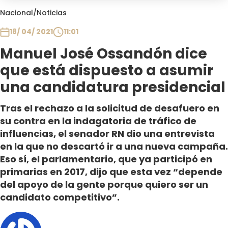
Club De La Comedia
Nacional
/
Noticias
Contigo en Directo
18/ 04/ 2021
11:01
Plan Perfecto
Manuel José Ossandón dice
El Tiempo
que está dispuesto a asumir
Sabingo
Todos Los Programas
una candidatura presidencial
Tras el rechazo a la solicitud de desafuero en
su contra en la indagatoria de tráfico de
influencias, el senador RN dio una entrevista
en la que no descartó ir a una nueva campaña.
Eso sí, el parlamentario, que ya participó en
primarias en 2017, dijo que esta vez “depende
del apoyo de la gente porque quiero ser un
candidato competitivo”.