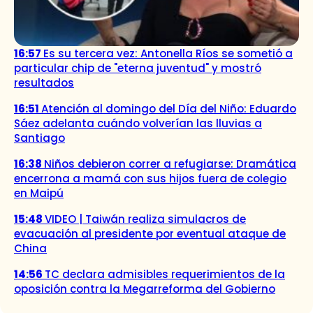
16:57
Es su tercera vez: Antonella Ríos se sometió a
particular chip de "eterna juventud" y mostró
resultados
16:51
Atención al domingo del Día del Niño: Eduardo
Sáez adelanta cuándo volverían las lluvias a
Santiago
16:38
Niños debieron correr a refugiarse: Dramática
encerrona a mamá con sus hijos fuera de colegio
en Maipú
15:48
VIDEO | Taiwán realiza simulacros de
evacuación al presidente por eventual ataque de
China
14:56
TC declara admisibles requerimientos de la
oposición contra la Megarreforma del Gobierno