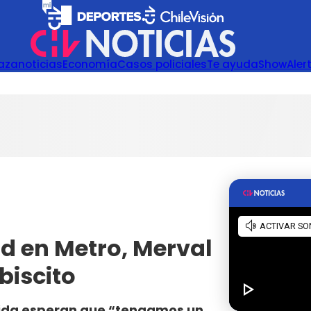
azanoticias
Economía
Casos policiales
Te ayuda
Show
Aler
d en Metro, Merval
ebiscito
ida esperan que “tengamos un