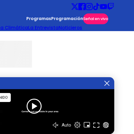
Programas
Programación
Señal en vivo
ta Climática
La Entrevista
Noticieros