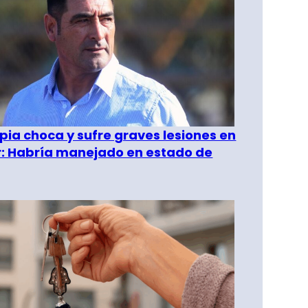
pia choca y sufre graves lesiones en
r: Habría manejado en estado de