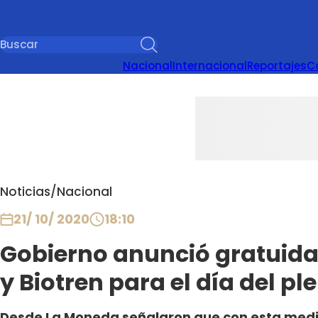
Nacional
Internacional
Reportajes
C
Noticias
/
Nacional
21/ 10/ 2020
18:10
Gobierno anunció gratuida
y Biotren para el día del pl
Desde La Moneda señalaron que con esta med