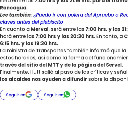
será entre las
7:00 hrs y las 21:15 hrs. para el tram
Rancagua.
Lee también:
¿Puedo ir con polera del Apruebo o 
claves antes del plebiscito
En cuanto a
Merval
, será entre las
7:00 hrs. y las 21
hará entre las
7:00 hrs y las 20:30 hrs
. En tanto, a
C
6:15 hrs. y las 19:30 hrs.
La ministra de Transportes también informó que la 
estos horarios, así como la forma del funcionamien
través del sitio del MTT y de la página del Servel.
Finalmente, Hutt salió al paso de las críticas y seña
los alcaldes nos ayuden a difundir
sobre la disponi
Seguir en
Seguir en