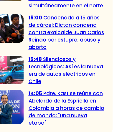
simultáneamente en el norte
16:00
Condenado a 15 años
de cárcel: Dictan condena
contra exalcalde Juan Carlos
Reinao por estupro, abuso y
aborto
15:48
Silenciosos y
tecnológicos: Así es la nueva
era de autos eléctricos en
Chile
14:05
Pdte. Kast se reúne con
Abelardo de la Espriella en
Colombia a horas de cambio
de mando: "Una nueva
etapa"