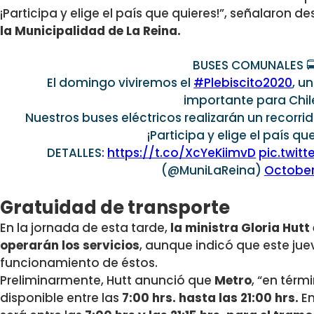
¡Participa y elige el país que quieres!”, señalaron 
la Municipalidad de La Reina.
BUSES COMUNALES 🚍
El domingo viviremos el
#Plebiscito2020
, u
importante para Chil
Nuestros buses eléctricos realizarán un recorrid
¡Participa y elige el país qu
DETALLES:
https://t.co/XcYeKiimvD
pic.twitt
(@MuniLaReina)
October
Gratuidad de transporte
En la jornada de esta tarde,
la ministra Gloria Hutt
operarán los servicios
, aunque indicó que este jue
funcionamiento de éstos.
Preliminarmente, Hutt anunció que
Metro
, “en térm
disponible entre las
7:00 hrs. hasta las 21:00 hrs.
En