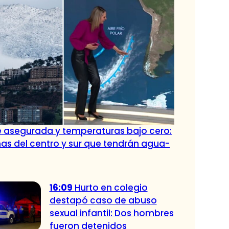
e asegurada y temperaturas bajo cero:
s del centro y sur que tendrán agua-
16:09
Hurto en colegio
destapó caso de abuso
sexual infantil: Dos hombres
fueron detenidos