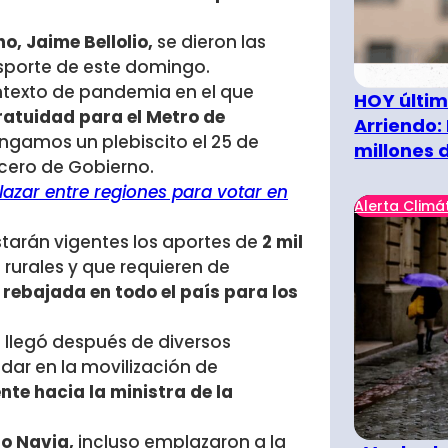
o, Jaime Bellolio,
se dieron las
sporte de este domingo.
ntexto de pandemia en el que
HOY últim
atuidad para el Metro de
Arriendo:
ngamos un plebiscito el 25 de
millones 
ocero de Gobierno.
lazar entre regiones para votar en
Alerta Climá
tarán vigentes los aportes de
2 mil
 rurales y que requieren de
rebajada en todo el país para los
) llegó después de diversos
dar en la movilización de
nte hacia la ministra de la
o Navia,
incluso emplazaron a la