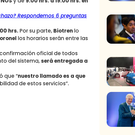
o NOS
y de
9:00 hrs. a 19:00 hrs. en
Rechazo? Respondemos 6 preguntas
:00 hrs.
Por su parte,
Biotren
lo
oronel
los horarios serán entre las
confirmación oficial de todos
to del sistema,
será entregada a
ló que “
nuestro llamado es a que
bilidad de estos servicios”.