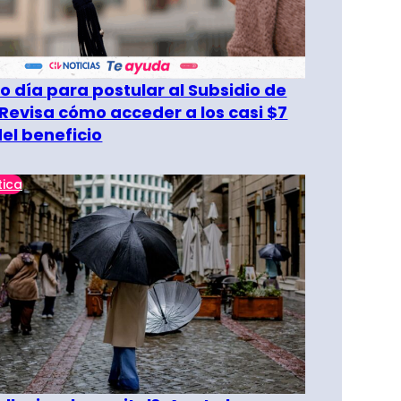
o día para postular al Subsidio de
 Revisa cómo acceder a los casi $7
del beneficio
tica