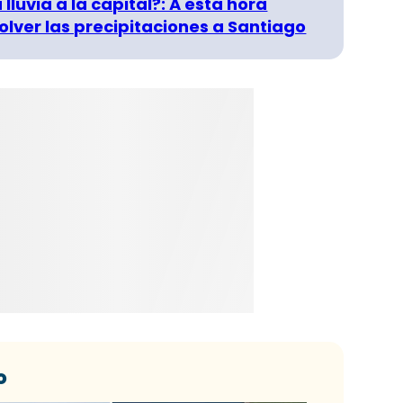
 lluvia a la capital?: A esta hora
olver las precipitaciones a Santiago
o