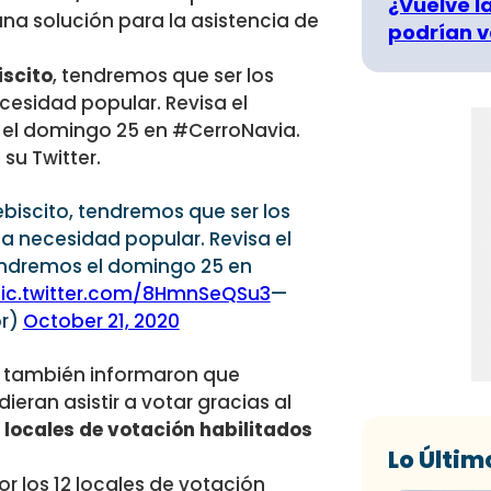
¿Vuelve la
una solución para la asistencia de
podrían v
iscito
, tendremos que ser los
cesidad popular. Revisa el
 el domingo 25 en #CerroNavia.
su Twitter.
lebiscito, tendremos que ser los
la necesidad popular. Revisa el
pondremos el domingo 25 en
ic.twitter.com/8HmnSeQSu3
—
r)
October 21, 2020
na también informaron que
eran asistir a votar gracias al
2 locales de votación habilitados
Lo Últim
or los 12 locales de votación