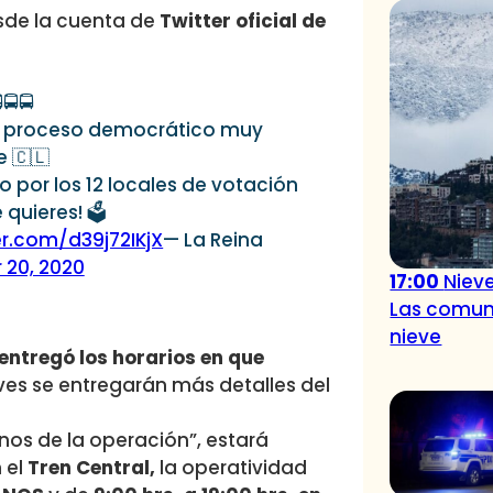
desde la cuenta de
Twitter oficial de
🚍🚍
n proceso democrático muy
e 🇨🇱
o por los 12 locales de votación
e quieres! 🗳
er.com/d39j72IKjX
— La Reina
 20, 2020
17:00
Niev
Las comuna
nieve
 entregó los horarios en que
ves se entregarán más detalles del
inos de la operación”, estará
 el
Tren Central,
la operatividad