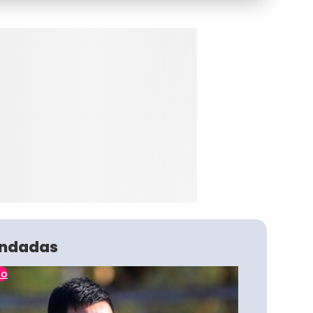
ndadas
no