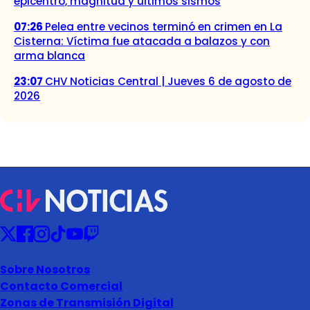
epicentro, magnitud y últimos sismos
07:26
Pelea entre vecinos terminó en crimen en La
Cisterna: Víctima fue atacada a balazos y con
arma blanca
23:07
CHV Noticias Central | Jueves 6 de agosto de
2026
Sobre Nosotros
Contacto Comercial
Zonas de Transmisión Digital