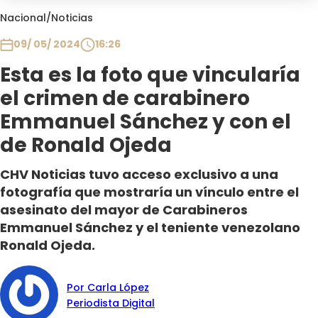
Club De La Comedia
Nacional
/
Noticias
Contigo en Directo
09/ 05/ 2024
16:26
Plan Perfecto
Esta es la foto que vincularía
El Tiempo
el crimen de carabinero
Sabingo
Todos Los Programas
Emmanuel Sánchez y con el
de Ronald Ojeda
CHV Noticias tuvo acceso exclusivo a una
fotografía que mostraría un vínculo entre el
asesinato del mayor de Carabineros
Emmanuel Sánchez y el teniente venezolano
Ronald Ojeda.
Por Carla López
Periodista Digital