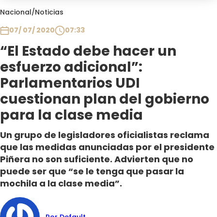
Club De La Comedia
Nacional
/
Noticias
Contigo en Directo
07/ 07/ 2020
07:33
Plan Perfecto
“El Estado debe hacer un
El Tiempo
esfuerzo adicional”:
Sabingo
Todos Los Programas
Parlamentarios UDI
cuestionan plan del gobierno
para la clase media
Un grupo de legisladores oficialistas reclama
que las medidas anunciadas por el presidente
Piñera no son suficiente. Advierten que no
puede ser que “se le tenga que pasar la
mochila a la clase media”.