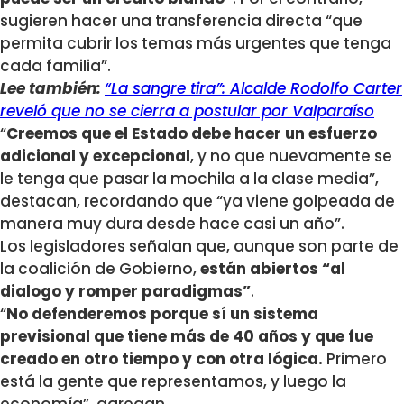
sugieren hacer una transferencia directa “que
permita cubrir los temas más urgentes que tenga
cada familia”.
Lee también:
“La sangre tira”: Alcalde Rodolfo Carter
reveló que no se cierra a postular por Valparaíso
“
Creemos que el Estado debe hacer un esfuerzo
adicional y excepcional
, y no que nuevamente se
le tenga que pasar la mochila a la clase media”,
destacan, recordando que “ya viene golpeada de
manera muy dura desde hace casi un año”.
Los legisladores señalan que, aunque son parte de
la coalición de Gobierno,
están abiertos “al
dialogo y romper paradigmas”
.
“
No defenderemos porque sí un sistema
previsional que tiene más de 40 años y que fue
creado en otro tiempo y con otra lógica.
Primero
está la gente que representamos, y luego la
economía”, agregan.