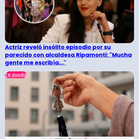
Actriz reveló insólito episodio por su
parecido con alcaldesa Ripamonti: "Mucha
gente me escribía..."
Te ayuda