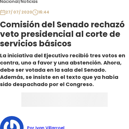
Nacional
/
Noticias
Club De La Comedia
Contigo en Directo
27/ 07/ 2020
16:44
Plan Perfecto
Comisión del Senado rechazó
El Tiempo
veto presidencial al corte de
Sabingo
servicios básicos
Todos Los Programas
La iniciativa del Ejecutivo recibió tres votos en
contra, uno a favor y una abstención. Ahora,
debe ser votada en la sala del Senado.
Además, se insiste en el texto que ya había
sido despachado por el Congreso.
Por Ivan Villarroel