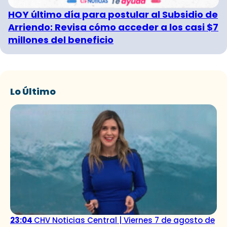
HOY último día para postular al Subsidio de
Arriendo: Revisa cómo acceder a los casi $7
millones del beneficio
Lo Último
23:04
CHV Noticias Central | Viernes 7 de agosto de