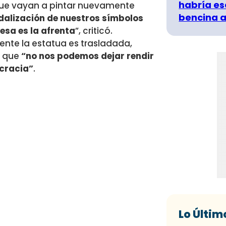
habría es
 que vayan a pintar nuevamente
bencina a
ndalización de nuestros símbolos
esa es la afrenta
”, criticó.
mente la estatua es trasladada,
ó que
“no nos podemos dejar rendir
ocracia”
.
Lo Últim