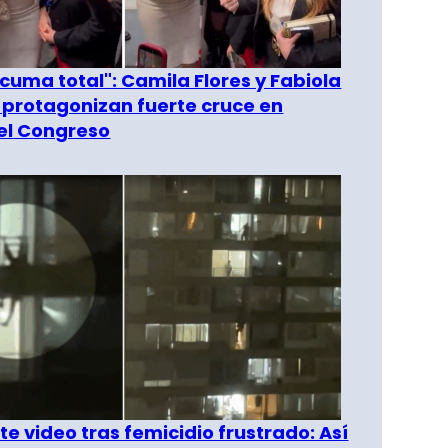
 cuma total": Camila Flores y Fabiola
 protagonizan fuerte cruce en
del Congreso
e video tras femicidio frustrado: Así