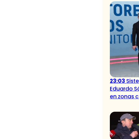
23:03
Sist
Eduardo Sá
en zonas c