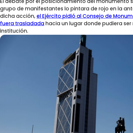
El debate por el posicionamiento del monumento se
grupo de manifestantes lo pintara de rojo en la ante
dicha acción,
el Ejército pidió al Consejo de Monu
fuera trasladada
hacia un lugar donde pudiera ser
institución.