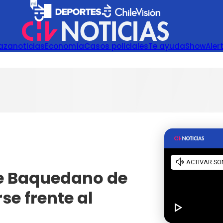
azanoticias
Economía
Casos policiales
Te ayuda
Show
Aler
 de Baquedano de
se frente al