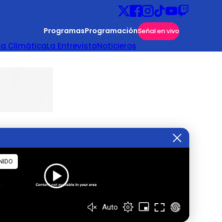
Programas
Programación
Señal en vivo
ta Climática
La Entrevista
Noticieros