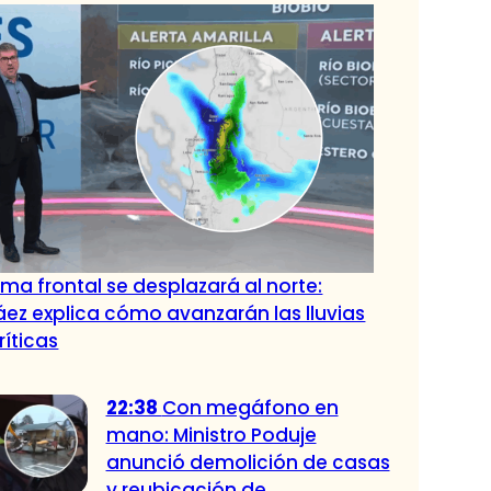
ema frontal se desplazará al norte:
ez explica cómo avanzarán las lluvias
ríticas
22:38
Con megáfono en
mano: Ministro Poduje
anunció demolición de casas
y reubicación de