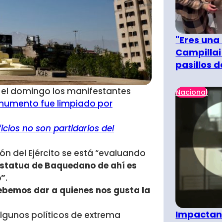
"Eres una
Campillai
pasillos 
, el domingo los manifestantes
Nacional
numento fue limpiado por
icios no son partidarios del
ición del Ejército se está “evaluando
estatua de Baquedano de ahí es
o”
.
debemos dar a quienes nos gusta la
Impactant
lgunos políticos de extrema