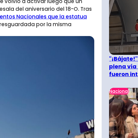
 volvió a activar luego que un
sala del aniversario del 18-O. Tras
mentos Nacionales que la estatua
 resguardada por la misma
"¡Bájate!
plena vía 
fueron in
Nacional