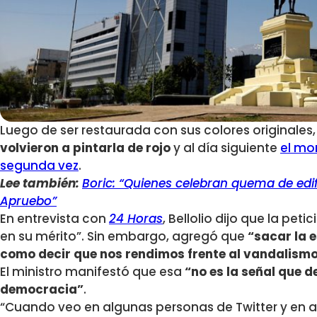
Luego de ser restaurada con sus colores originales
volvieron a pintarla de rojo
y al día siguiente
el mo
segunda vez
.
Lee también:
Boric: “Quienes celebran quema de edif
Apruebo”
En entrevista con
24 Horas
, Bellolio dijo que la pet
en su mérito”. Sin embargo, agregó que
“sacar la 
como decir que nos rendimos frente al vandalism
El ministro manifestó que esa
“no es la señal que 
democracia”
.
“Cuando veo en algunas personas de Twitter y en a