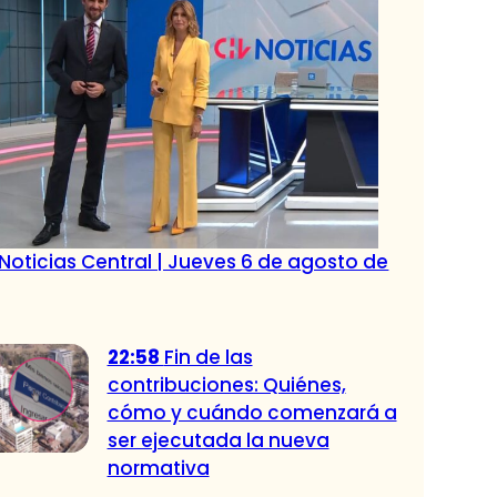
Noticias Central | Jueves 6 de agosto de
22:58
Fin de las
contribuciones: Quiénes,
cómo y cuándo comenzará a
ser ejecutada la nueva
normativa