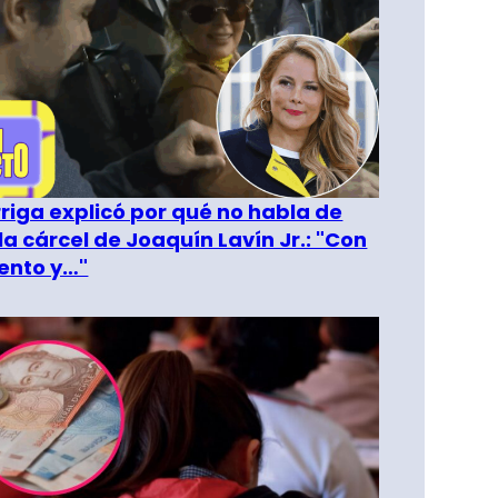
riga explicó por qué no habla de
la cárcel de Joaquín Lavín Jr.: "Con
ento y…"