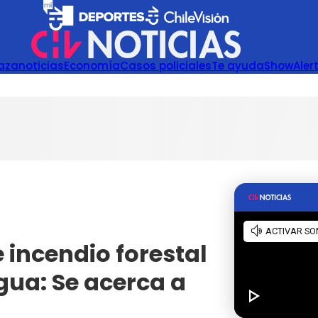
azanoticias
Economía
Casos policiales
Te ayuda
Show
Aler
 incendio forestal
gua: Se acerca a