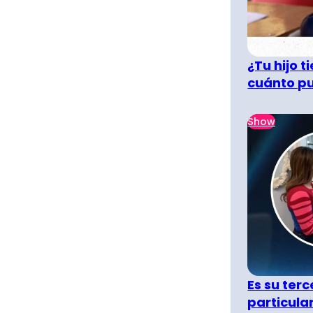
¿Tu hijo 
cuánto pu
Show
Es su terc
particula