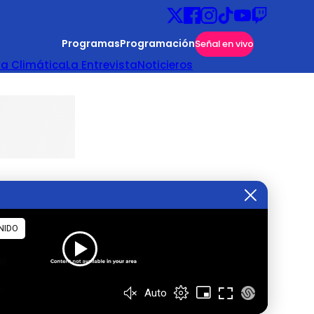
Programas
Programación
Señal en vivo
ta Climática
La Entrevista
Noticieros