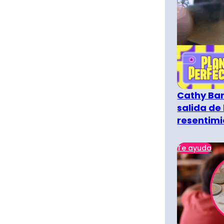
Cathy Bar
salida de 
resentimi
Te ayuda