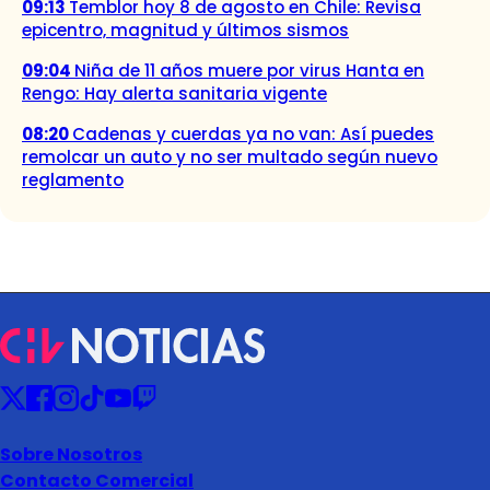
09:13
Temblor hoy 8 de agosto en Chile: Revisa
epicentro, magnitud y últimos sismos
09:04
Niña de 11 años muere por virus Hanta en
Rengo: Hay alerta sanitaria vigente
08:20
Cadenas y cuerdas ya no van: Así puedes
remolcar un auto y no ser multado según nuevo
reglamento
Sobre Nosotros
Contacto Comercial