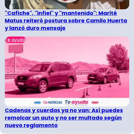
"Cafiche", "infiel" y "mantenido": Marité
Matus reiteró postura sobre Camilo Huerta
y lanzó duro mensaje
Te ayuda
Cadenas y cuerdas ya no van: Así puedes
remolcar un auto y no ser multado según
nuevo reglamento