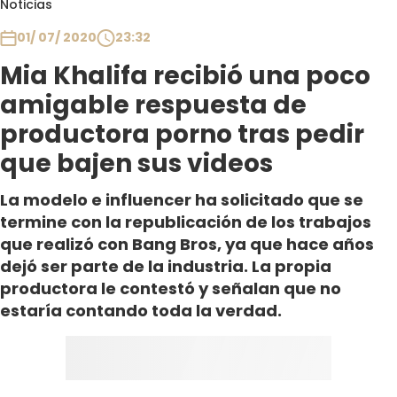
Noticias
Club De La Comedia
Contigo en Directo
01/ 07/ 2020
23:32
Plan Perfecto
Mia Khalifa recibió una poco
El Tiempo
amigable respuesta de
Sabingo
productora porno tras pedir
Todos Los Programas
que bajen sus videos
La modelo e influencer ha solicitado que se
termine con la republicación de los trabajos
que realizó con Bang Bros, ya que hace años
dejó ser parte de la industria. La propia
productora le contestó y señalan que no
estaría contando toda la verdad.