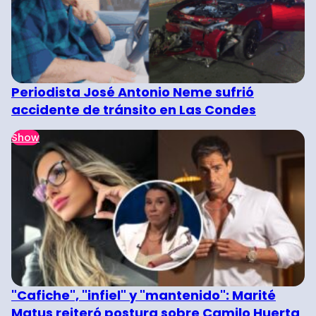
Periodista José Antonio Neme sufrió
accidente de tránsito en Las Condes
Show
"Cafiche", "infiel" y "mantenido": Marité
Matus reiteró postura sobre Camilo Huerta