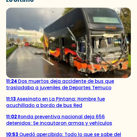
11:24
Dos muertos deja accidente de bus que
trasladaba a juveniles de Deportes Temuco
11:13
Asesinato en La Pintana: Hombre fue
acuchillado a bordo de bus Red
11:02
Ronda preventiva nacional deja 656
detenidos: Se incautaron armas y vehículos
10:53
Quedó apercibido: Todo lo que se sabe del