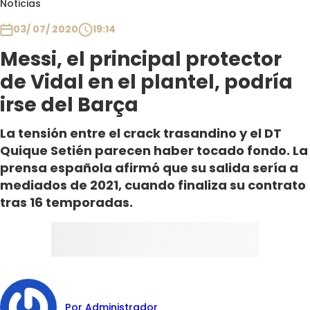
Noticias
Club De La Comedia
Contigo en Directo
03/ 07/ 2020
19:14
Plan Perfecto
Messi, el principal protector
El Tiempo
de Vidal en el plantel, podría
Sabingo
irse del Barça
Todos Los Programas
La tensión entre el crack trasandino y el DT
Quique Setién parecen haber tocado fondo. La
prensa española afirmó que su salida sería a
mediados de 2021, cuando finaliza su contrato
tras 16 temporadas.
Por Administrador