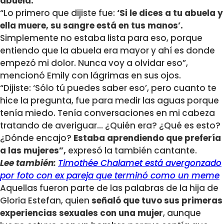
abuela.
“Lo primero que dijiste fue:
‘Si le dices a tu abuela y
ella muere, su sangre está en tus manos’.
Simplemente no estaba lista para eso, porque
entiendo que la abuela era mayor y ahí es donde
empezó mi dolor. Nunca voy a olvidar eso”,
mencionó Emily con lágrimas en sus ojos.
“Dijiste: ‘Sólo tú puedes saber eso’, pero cuanto te
hice la pregunta, fue para medir las aguas porque
tenía miedo. Tenía conversaciones en mi cabeza
tratando de averiguar… ¿Quién era? ¿Qué es esto?
¿Dónde encajo?
Estaba aprendiendo que prefería
a las mujeres”,
expresó la también cantante.
Lee también:
Timothée Chalamet está avergonzado
por foto con ex pareja que terminó como un meme
Aquellas fueron parte de las palabras de la hija de
Gloria Estefan, quien
señaló que tuvo sus primeras
experiencias sexuales con una mujer
, aunque