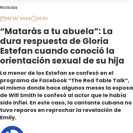
Club De La Comedia
Noticias
Contigo en Directo
16/ 10/ 2020
21:52
Plan Perfecto
“Matarás a tu abuela”: La
El Tiempo
dura respuesta de Gloria
Sabingo
Todos Los Programas
Estefan cuando conoció la
orientación sexual de su hija
La menor de los Estefan se confesó en el
programa de Facebook “The Red Table Talk”,
el mismo donde hace algunos meses la esposa
de Will Smith le confesó al actor que le había
sido infiel. En este caso, la cantante cubana no
tuvo reparos en reprochar la revelación de
Emily.