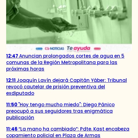
12:47
Anuncian prolongados cortes de agua en 5
comunas de la Región Metropolitana para las
próximas horas
12:11
Joaquín Lavín dejará Capitán Yáber: Tribunal
revocó cautelar de prisión preventiva del
exdiputado
11:50
"Hoy tengo mucho miedo": Diego Pánico
preocupó a sus seguidores tras enigmática
publicación
11:46
“La mano ha cambiado”: Pdte. Kast encabeza
copamiento policial en Plaza de Armas