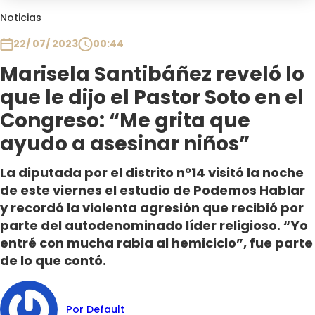
Club De La Comedia
Noticias
Contigo en Directo
22/ 07/ 2023
00:44
Plan Perfecto
Marisela Santibáñez reveló lo
El Tiempo
que le dijo el Pastor Soto en el
Sabingo
Todos Los Programas
Congreso: “Me grita que
ayudo a asesinar niños”
La diputada por el distrito n°14 visitó la noche
de este viernes el estudio de Podemos Hablar
y recordó la violenta agresión que recibió por
parte del autodenominado líder religioso. “Yo
entré con mucha rabia al hemiciclo”, fue parte
de lo que contó.
Por Default