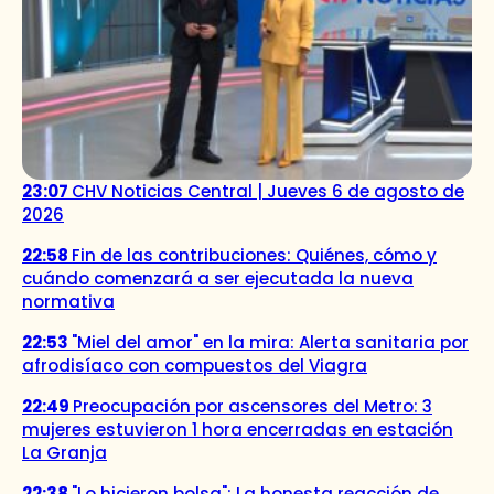
23:07
CHV Noticias Central | Jueves 6 de agosto de
2026
22:58
Fin de las contribuciones: Quiénes, cómo y
cuándo comenzará a ser ejecutada la nueva
normativa
22:53
"Miel del amor" en la mira: Alerta sanitaria por
afrodisíaco con compuestos del Viagra
22:49
Preocupación por ascensores del Metro: 3
mujeres estuvieron 1 hora encerradas en estación
La Granja
22:38
"Lo hicieron bolsa": La honesta reacción de