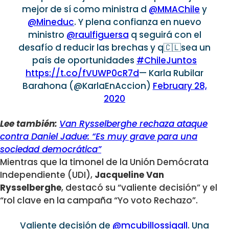
mejor de sí como ministra d
@MMAChile
y
@Mineduc
. Y plena confianza en nuevo
ministro
@raulfiguersa
q seguirá con el
desafío d reducir las brechas y q🇨🇱sea un
país de oportunidades
#ChileJuntos
https://t.co/fVUWP0cR7d
— Karla Rubilar
Barahona (@KarlaEnAccion)
February 28,
2020
Lee también:
Van Rysselberghe rechaza ataque
contra Daniel Jadue: “Es muy grave para una
sociedad democrática”
Mientras que la timonel de la Unión Demócrata
Independiente (UDI),
Jacqueline Van
Rysselberghe
, destacó su “valiente decisión” y el
“rol clave en la campaña “Yo voto Rechazo”.
Valiente decisión de
@mcubillossigall
. Una