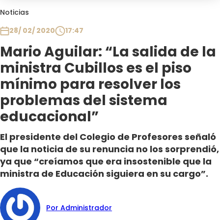
Club De La Comedia
Noticias
Contigo en Directo
28/ 02/ 2020
17:47
Plan Perfecto
Mario Aguilar: “La salida de la
El Tiempo
ministra Cubillos es el piso
Sabingo
Todos Los Programas
mínimo para resolver los
problemas del sistema
educacional”
El presidente del Colegio de Profesores señaló
que la noticia de su renuncia no los sorprendió,
ya que “creíamos que era insostenible que la
ministra de Educación siguiera en su cargo”.
Por Administrador