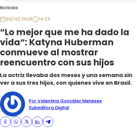
Club De La Comedia
Noticias
Contigo en Directo
25/ 12/ 2025
14:23
Plan Perfecto
“Lo mejor que me ha dado la
El Tiempo
vida“: Katyna Huberman
Sabingo
Todos Los Programas
conmueve al mostrar
reencuentro con sus hijos
La actriz llevaba dos meses y una semana sin
ver a sus tres hijos, con quienes vive en Brasil.
Por Valentina González Meneses
Subeditora Digital