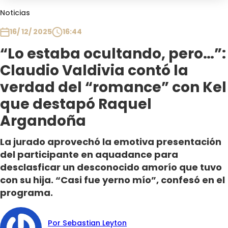
Club De La Comedia
Noticias
Contigo en Directo
16/ 12/ 2025
16:44
Plan Perfecto
“Lo estaba ocultando, pero…”:
El Tiempo
Claudio Valdivia contó la
Sabingo
Todos Los Programas
verdad del “romance” con Kel
que destapó Raquel
Argandoña
La jurado aprovechó la emotiva presentación
del participante en aquadance para
desclasficar un desconocido amorío que tuvo
con su hija. “Casi fue yerno mío”, confesó en el
programa.
Por Sebastian Leyton