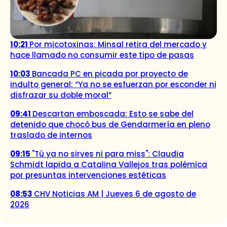
10:21
Por micotoxinas: Minsal retira del mercado y
hace llamado no consumir este tipo de pasas
10:03
Bancada PC en picada por proyecto de
indulto general: “Ya no se esfuerzan por esconder ni
disfrazar su doble moral”
09:41
Descartan emboscada: Esto se sabe del
detenido que chocó bus de Gendarmería en pleno
traslado de internos
09:15
"Tú ya no sirves ni para miss": Claudia
Schmidt lapida a Catalina Vallejos tras polémica
por presuntas intervenciones estéticas
08:53
CHV Noticias AM | Jueves 6 de agosto de
2026