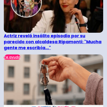
Actriz reveló insólito episodio por su
parecido con alcaldesa Ripamonti: "Mucha
gente me escribía..."
Te ayuda