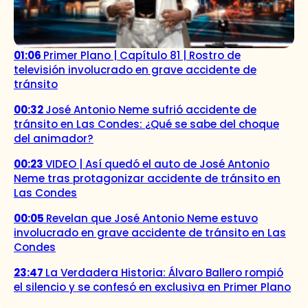
01:06
Primer Plano | Capítulo 81 | Rostro de
televisión involucrado en grave accidente de
tránsito
00:32
José Antonio Neme sufrió accidente de
tránsito en Las Condes: ¿Qué se sabe del choque
del animador?
00:23
VIDEO | Así quedó el auto de José Antonio
Neme tras protagonizar accidente de tránsito en
Las Condes
00:05
Revelan que José Antonio Neme estuvo
involucrado en grave accidente de tránsito en Las
Condes
23:47
La Verdadera Historia: Álvaro Ballero rompió
el silencio y se confesó en exclusiva en Primer Plano