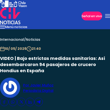
Imperdibles
Señal en vivo
Menú noticias
Internacional
Reportajes
Cazanoticias
Economía
Casos poli
Nacional
Internacional
/
Noticias
10/ 05/ 2026
21:40
VIDEO | Bajo estrictas medidas sanitarias: Así
desembarcaron 94 pasajeros de crucero
Hondius en España
Por Javier Muñoz
Periodista Digital
Programas