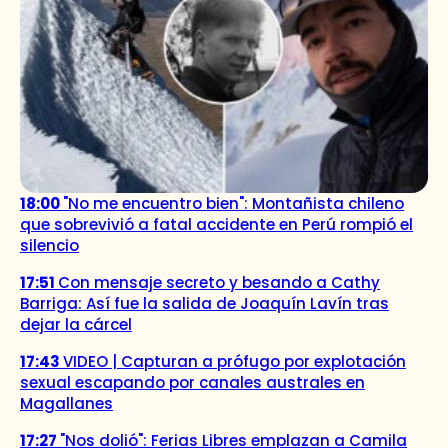
18:00
"No me encuentro bien": Montañista chileno
que sobrevivió a fatal accidente en Perú rompió el
silencio
17:51
Con mensaje secreto y besando a Cathy
Barriga: Así fue la salida de Joaquín Lavín tras
dejar la cárcel
17:43
VIDEO | Capturan a prófugo por explotación
sexual escapando por canales australes en
Magallanes
17:27
"Nos dolió": Ferias Libres emplazan a Camila