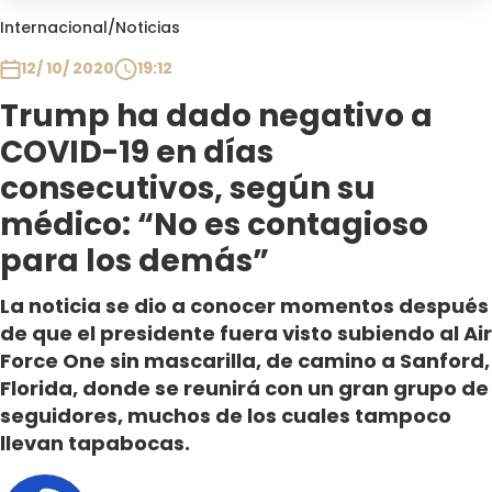
Club De La Comedia
Internacional
/
Noticias
Contigo en Directo
12/ 10/ 2020
19:12
Plan Perfecto
Trump ha dado negativo a
El Tiempo
COVID-19 en días
Sabingo
Todos Los Programas
consecutivos, según su
médico: “No es contagioso
para los demás”
La noticia se dio a conocer momentos después
de que el presidente fuera visto subiendo al Air
Force One sin mascarilla, de camino a Sanford,
Florida, donde se reunirá con un gran grupo de
seguidores, muchos de los cuales tampoco
llevan tapabocas.