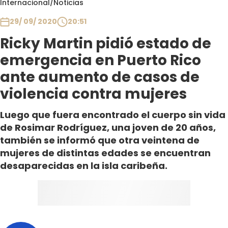
Internacional
/
Noticias
Club De La Comedia
Contigo en Directo
29/ 09/ 2020
20:51
Plan Perfecto
Ricky Martin pidió estado de
El Tiempo
emergencia en Puerto Rico
Sabingo
ante aumento de casos de
Todos Los Programas
violencia contra mujeres
Luego que fuera encontrado el cuerpo sin vida
de Rosimar Rodríguez, una joven de 20 años,
también se informó que otra veintena de
mujeres de distintas edades se encuentran
desaparecidas en la isla caribeña.