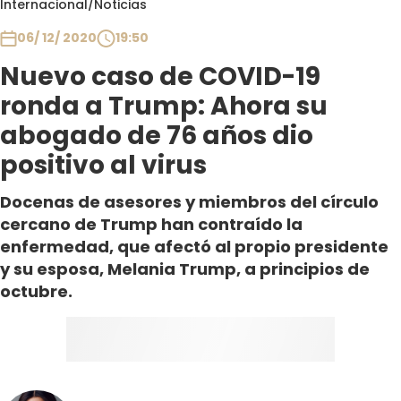
Internacional
/
Noticias
Club De La Comedia
Contigo en Directo
06/ 12/ 2020
19:50
Plan Perfecto
Nuevo caso de COVID-19
El Tiempo
ronda a Trump: Ahora su
Sabingo
abogado de 76 años dio
Todos Los Programas
positivo al virus
Docenas de asesores y miembros del círculo
cercano de Trump han contraído la
enfermedad, que afectó al propio presidente
y su esposa, Melania Trump, a principios de
octubre.