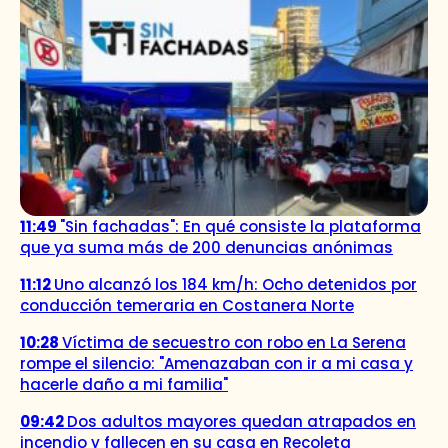
11:49
"Sin fachadas": En qué consiste la plataforma
que ya suma más de 200 denuncias anónimas
11:12
Uno alcanzó los 184 km/h: Ocho detenidos por
conducción temeraria en Costanera Norte
10:28
Víctima de secuestro con robo en La Serena
rompe el silencio: "Amenazaban con ir a mi casa y
hacerle daño a mi familia"
09:42
Dos adultos mayores quedan atrapados en
incendio y fallecen en su casa en Recoleta