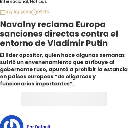
Internacional
/
Noticias
Club De La Comedia
Contigo en Directo
07/ 10/ 2020
09:35
Plan Perfecto
Navalny reclama Europa
El Tiempo
sanciones directas contra el
Sabingo
entorno de Vladimir Putin
Todos Los Programas
El líder opositor, quien hace algunas semanas
sufrió un envenenamiento que atribuye al
gobernante ruso, apuntó a prohibir la estancia
en países europeos “de oligarcas y
funcionarios importantes”.
Por Default