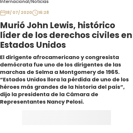
Internacional
/
Noticias
Club De La Comedia
Contigo en Directo
18/ 07/ 2020
16:28
Plan Perfecto
Murió John Lewis, histórico
El Tiempo
líder de los derechos civiles en
Sabingo
Estados Unidos
Todos Los Programas
El dirigente afrocamericano y congresista
demócrata fue uno de los dirigentes de las
marchas de Selma a Montgomery de 1965.
“Estados Unidos llora la pérdida de uno de los
héroes más grandes de la historia del país”,
dijo la presidenta de la Cámara de
Representantes Nancy Pelosi.