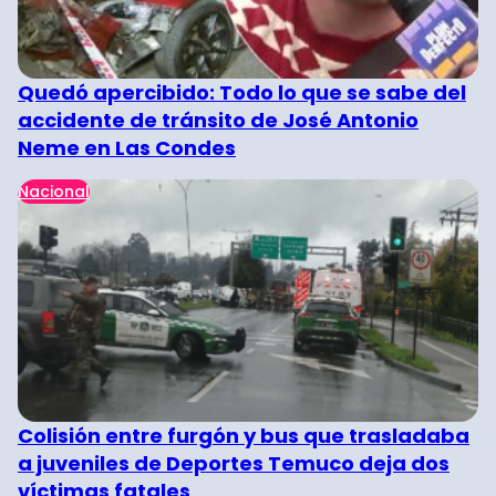
Quedó apercibido: Todo lo que se sabe del
accidente de tránsito de José Antonio
Neme en Las Condes
Nacional
Colisión entre furgón y bus que trasladaba
a juveniles de Deportes Temuco deja dos
víctimas fatales