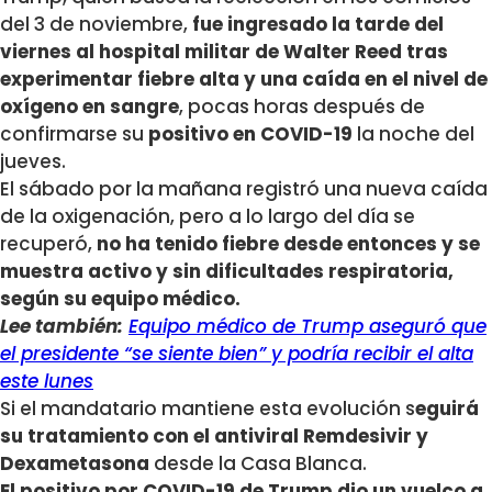
del 3 de noviembre,
fue ingresado la tarde del
viernes al hospital militar de Walter Reed tras
experimentar fiebre alta y una caída en el nivel de
oxígeno en sangre
, pocas horas después de
confirmarse su
positivo en COVID-19
la noche del
jueves.
El sábado por la mañana registró una nueva caída
de la oxigenación, pero a lo largo del día se
recuperó,
no ha tenido fiebre desde entonces y se
muestra activo y sin dificultades respiratoria,
según su equipo médico.
Lee también:
Equipo médico de Trump aseguró que
el presidente “se siente bien” y podría recibir el alta
este lunes
Si el mandatario mantiene esta evolución s
eguirá
su tratamiento con el antiviral Remdesivir y
Dexametasona
desde la Casa Blanca.
El positivo por COVID-19 de Trump dio un vuelco a