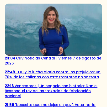
23:04
CHV Noticias Central | Viernes 7 de agosto de
2026
22:49
TOC y la lucha diaria contra los prejuicios: Un
70% de los chilenos con este trastorno no se trata
22:16
Vencedores | Un negocio con historia: Daniel
Bessone, el rey de las frazadas de fabricación
nacional
21:55
"Necesito que me dejes en paz": Veterinaria