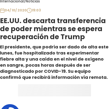
Internacional
/
Noticias
Club De La Comedia
Contigo en Directo
04/ 10/ 2020
19:03
Plan Perfecto
EE.UU. descarta transferencia
El Tiempo
de poder mientras se espera
Sabingo
recuperación de Trump
Todos Los Programas
El presidente, que podría ser dado de alta este
lunes, fue hospitalizado tras experimentar
fiebre alta y una caída en el nivel de oxígeno
en sangre, pocas horas después de ser
diagnosticado por COVID-19. Su equipo
confirmó que recibirá información vía remota.