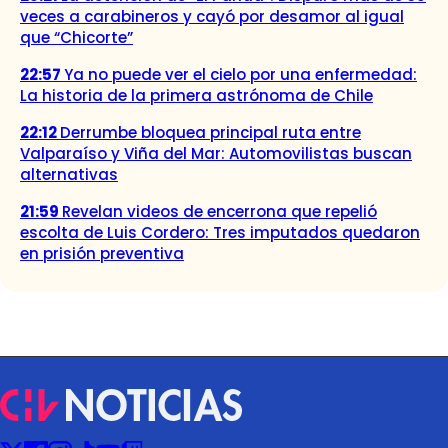
veces a carabineros y cayó por desamor al igual
que “Chicorte”
22:57
Ya no puede ver el cielo por una enfermedad:
La historia de la primera astrónoma de Chile
22:12
Derrumbe bloquea principal ruta entre
Valparaíso y Viña del Mar: Automovilistas buscan
alternativas
21:59
Revelan videos de encerrona que repelió
escolta de Luis Cordero: Tres imputados quedaron
en prisión preventiva