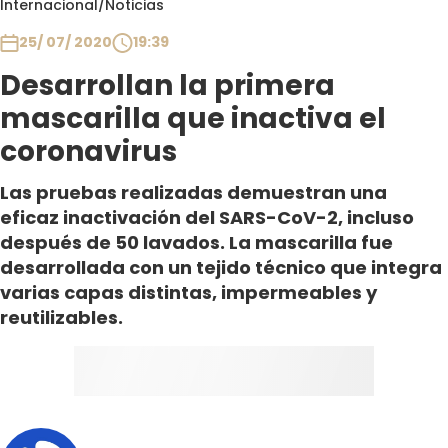
Internacional
/
Noticias
Club De La Comedia
Contigo en Directo
25/ 07/ 2020
19:39
Plan Perfecto
Desarrollan la primera
El Tiempo
mascarilla que inactiva el
Sabingo
coronavirus
Todos Los Programas
Las pruebas realizadas demuestran una
eficaz inactivación del SARS-CoV-2, incluso
después de 50 lavados. La mascarilla fue
desarrollada con un tejido técnico que integra
varias capas distintas, impermeables y
reutilizables.