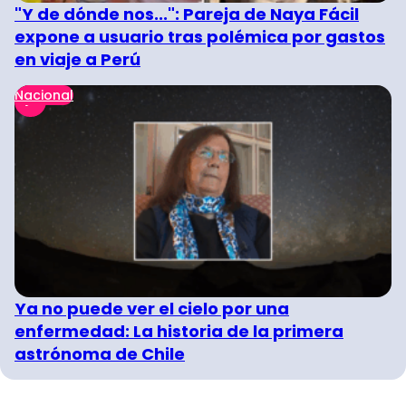
"Y de dónde nos...": Pareja de Naya Fácil
expone a usuario tras polémica por gastos
en viaje a Perú
Nacional
Ya no puede ver el cielo por una
enfermedad: La historia de la primera
astrónoma de Chile